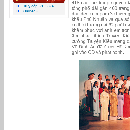
418 câu thơ trong nguyên t
Truy cập: 2106824
tổng phổ dài gần 400 trang
Online: 3
đầu đến cuối gồm 3 chương.
khấu
Phú
Nh
uận và qua só
có thời lượng dài 62 phút n
khâm phục với anh em tron
âm nhạc, thích Truyện Ki
xướng Truyện Kiều mang đậm
Vũ Đình Ân đã được Hội â
ghi vào CD và phát hành.