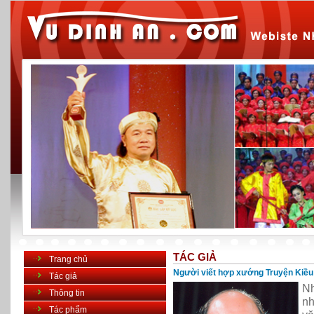
TÁC GIẢ
Trang chủ
Người viết hợp xướng Truyện Kiều
Tác giả
Nh
Thông tin
nh
Tác phẩm