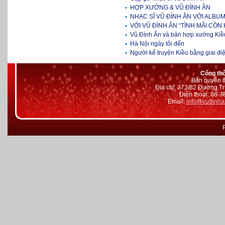
•
HỢP XƯỚNG & VŨ ĐÌNH ÂN
•
NHẠC SĨ VŨ ĐÌNH ÂN VỚI ALBUM
•
VỚI VŨ ĐÌNH ÂN “TÌNH MÃI CÒN 
•
Vũ Đình Ân và bản hợp xướng Kiề
•
Hà Nội ngày tôi đến
•
Người kể truyện Kiều bằng giai đi
Cổng th
Bản quyền t
Địa chỉ: 373/82 Đường Tr
Điện thoại: 08-
Email:
info@vudinha