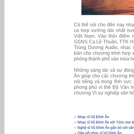
Có thể nói cho đến nay nhạ
ca hợp xướng dài nhất nư
Việt
Nam
. Vào thời điểm 
GSNS Ca Lê Thuần, TTK Hội
Trùng Dương Audio, nhạc s
bản cho chương trình hợp 
phóng thành phố vào mùa h
Những sáng tác và sự đóng
Ân giúp cho các chương tr
nói riêng và trong lĩnh v
phong phú vì thế
Bộ
Vă
n h
chương Vì sự nghiệp văn hó
•
Nhạc sĩ Vũ Đình Ân
•
Nhạc sĩ Vũ Đình Ân với "Ươc mơ đ
•
Nghệ sĩ Vũ Đình Ân gắn bó với vă
•
Gặp gỡ nhạc sĩ Vũ Đình Ân