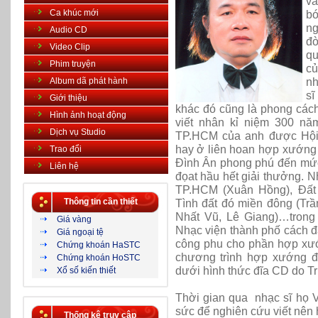
vă
Ca khúc mới
bó
ng
Audio CD
đò
Video Clip
qu
Phim truyện
củ
nh
Album dã phát hành
sĩ
Giới thiệu
khác đó cũng là phong cách
Hình ảnh hoạt động
viết nhân kỉ niệm 300 nă
Dịch vụ Studio
TP.HCM của anh được
Hộ
hay ở liên hoan hợp xướng
Trao đổi
Đình Ân phong phú đến mức 
Liên hệ
đọat hầu hết giải thưởng. N
TP.HCM (Xuân Hồng), Đất
Thông tin cần thiết
Tình đất đó miền đông (Tr
Nhất Vũ, Lê Giang)…trong
Giá vàng
Nhạc viện thành phố cách đ
Giá ngoại tệ
công phu cho phần hợp xướn
Chứng khoán HaSTC
chương trình hợp xướng đ
Chứng khoán HoSTC
dưới hình thức đĩa CD do T
Xổ số kiến thiết
Thời gian qua
nhạc sĩ họ 
sức để nghiên cứu viết nên 
Thống kê truy cập