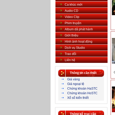
Ca khúc mới
Audio CD
Video Clip
Phim truyện
Album dã phát hành
Giới thiệu
Hình ảnh hoạt động
Dịch vụ Studio
Trao đổi
Liên hệ
Thông tin cần thiết
Giá vàng
Giá ngoại tệ
Chứng khoán HaSTC
Chứng khoán HoSTC
Xổ số kiến thiết
Thống kê truy cập