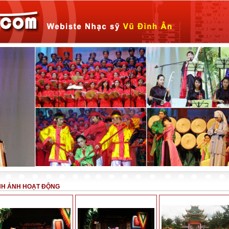
NH ẢNH HOẠT ĐỘNG