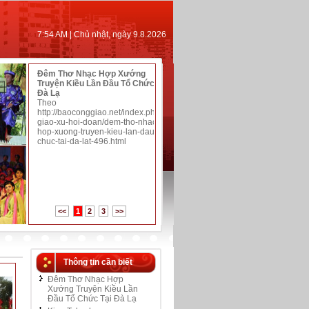
7:54 AM | Chủ nhật, ngày 9.8.2026
Đêm Thơ Nhạc Hợp Xướng
Truyện Kiều Lần Đầu Tổ Chức Tại
Đà Lạ
Theo
http://baoconggiao.net/index.php/tin-
giao-xu-hoi-doan/dem-tho-nhac-
hop-xuong-truyen-kieu-lan-dau-to-
chuc-tai-da-lat-496.html
Kieu Tale chorus performed
Đem Truyện Kiều vào Nhà
at church
Thờ
<<
1
2
3
>>
Theo VietNamNews
Theo thanhnien.vn
Thông tin cần biết
Đêm Thơ Nhạc Hợp
Xướng Truyện Kiều Lần
Đầu Tổ Chức Tại Đà Lạ