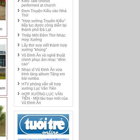
Kieu Tale chorus
performed at church
Đem Truyện Kiều vào Nhà
Thờ
"Hợp xướng Truyện Kiều"
tiếp tục được công diễn tại
ễn
thành phố Đà Lạt
Thiệp Mời Đêm Thơ Nhạc
Hợp Xướng
Lấy thơ xưa viết thành hợp
xướng "khủng"
Vũ Đình Ân và nghệ thuật
chinh phục âm nhạc "đỉnh
cao"
Nhạc sĩ Vũ Đình Ân vừa
trình làng album Tặng em
bài rumba.
HTV phỏng vấn về hợp
ham
xướng Lục Vân Tiên
HỢP XƯỚNG LỤC VÂN
TIÊN - Một táo bạo mới của
Vũ Đình Ân