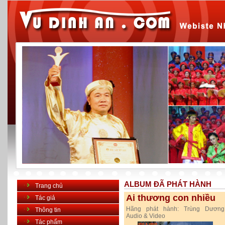
ALBUM ĐÃ PHÁT HÀNH
Trang chủ
Ai thương con nhiều
Tác giả
Hãng phát hành:
Trùng Dương
Thông tin
Audio & Video
Tác phẩm