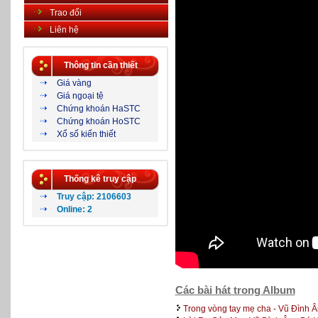
Trao đổi
Liên hệ
Thông tin cần thiết
Giá vàng
Giá ngoại tệ
Chứng khoán HaSTC
Chứng khoán HoSTC
Xổ số kiến thiết
Thống kê truy cập
Truy cập: 2106603
Online: 2
Các bài hát trong Album
Trong vòng tay mẹ cha - Vũ Đình Â