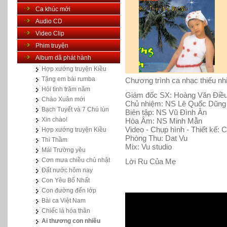
Ca khúc mới
Audio CD
Video Clip
Phim truyện
Album dã phát hành
Hợp xướng truyện Kiều
Tặng em bài rumba
Chương trình ca nhạc thiếu nh
Hỏi tình trăm năm
Giám đốc SX: Hoàng Văn Điề
Chào Xuân mới
Chủ nhiệm: NS Lê Quốc Dũng
Bạch Tuyết và 7 Chú lùn
Biên tập: NS Vũ Đình Ân
Xin chào!
Hòa Âm: NS Minh Mẫn
Video - Chụp hình - Thiết kế
Hợp xướng truyện Kiều
Phòng Thu: Dat Vu
Thì Thầm
Mix: Vu studio
Mái Trường yêu
Cơn mưa chiều chủ nhật
Lời Ru Của Mẹ
Đất nước hôm nay
Con Yêu Bố Nhất
Con đường đến lớp
Bài ca Việt Nam
Chiếc lá hóa thân
Ai thương con nhiều