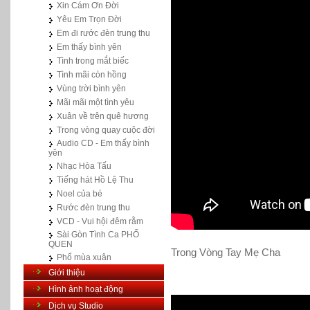
Xin Cám Ơn Đời
Yêu Em Trọn Đời
Em đi rước đèn trung thu
Em thấy bình yên
Tình trong mắt biếc
Tình mãi còn hồng
Vùng trời bình yên
Mãi mãi một tình yêu
Xuân về trên quê hương
Trong vòng quay cuộc đời
Audio CD - Em thấy bình
yên
Nhạc Hòa Tấu
Tiếng hát Hồ Lệ Thu
Noel của bé
Rước đèn trung thu
VCD - Vui hội đêm rằm
Sài Gòn Tình Ca PHỐ
QUEN
Trong Vòng Tay Mẹ Cha
Phố mùa xuân
Giới thiệu
Hình ảnh hoạt động
Dịch vụ Studio