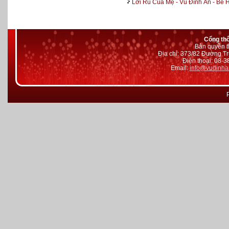
Lời Ru Của Mẹ - Vũ Đình Ân - Bé
Cổng th
Bản quyền t
Địa chỉ: 373/82 Đường Tr
Điện thoại: 08-
Email:
info@vudinha