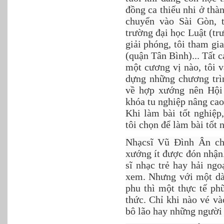
đồng ca thiếu nhi ở thà
chuyển vào Sài Gòn, 
trường đại học Luật (t
giải phóng, tôi tham g
(quận Tân Bình)... Tất c
một cương vị nào, tôi 
dựng những chương trìn
về hợp xướng nên Hội
khóa tu nghiệp nâng cao
Khi làm bài tốt nghiệ
tôi chọn để làm bài tốt
Nhạcsĩ Vũ Đình Ân cho
xướng ít được đón nhận.
sĩ nhạc trẻ hay hải ng
xem. Nhưng với một d
phu thì một thực tế ph
thức. Chỉ khi nào vé v
bô lão hay những người 