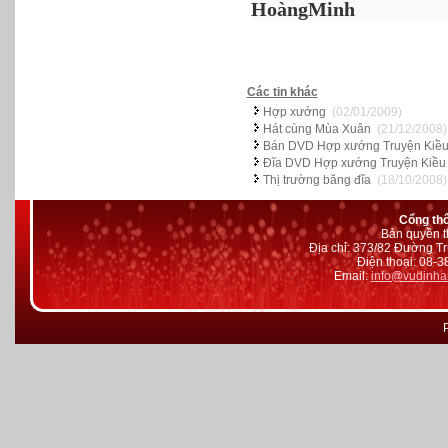
HoàngMinh
Các tin khác
Hợp xướng
(02/01/2009)
Hát cùng Mùa Xuân
(21/12/2008)
Bán DVD Hợp xướng Truyện Kiều 
Đĩa DVD Hợp xướng Truyện Kiều 
Thị trường băng đĩa
(18/10/2008)
Cổng th
Bản quyền t
Địa chỉ: 373/82 Đường Tr
Điện thoại: 08-
Email:
info@vudinha