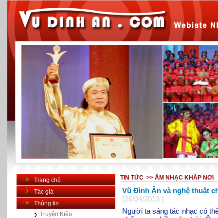
TIN TỨC >>
ÂM NHẠC KHẮP NƠI
Trang chủ
Vũ Đình Ân và nghệ thuật c
Tác giả
(26/04/2013 )
Thông tin
Người ta sáng tác nhạc có thể
Truyện Kiều