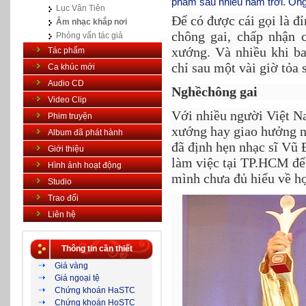
phẩm sau nhiều năm trời. Ông 
Lục Vân Tiên
Để có được cái gọi là đỉ
Âm nhạc khắp nơi
chông gai, chấp nhận 
Phỏng vấn tác giả
xướng. Và nhiều khi b
Tác phẩm
chỉ sau một vài giờ tỏa
Ca khúc mới
Audio CD
Nghềchông gai
Video Clip
Với nhiều người Việt Na
Phim truyện
xướng hay giao hưởng ng
Album đã phát hành
đã định hẹn nhạc sĩ Vũ 
Giới thiệu
làm việc tại TP.HCM để 
Hình ảnh hoạt động
mình chưa đủ hiểu về h
Studio
Trao đổi
Liên hệ
Thông tin cần thiết
Giá vàng
Giá ngoại tệ
Chứng khoán HaSTC
Chứng khoán HoSTC