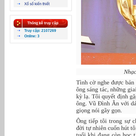
Xổ số kiến thiết
Thống kê truy cập
Truy cập: 2107269
Online: 3
Nhạc
Tình cờ nghe được bản
ông sáng tác, những giai
kỳ lạ. Tôi quyết định g
ông. Vũ Đình Ân với dá
giọng nói gãy gọn.
Ông tiếp tôi trong sự 
đời tự nhiên cuốn hút t
tuổi khi đang còn học 