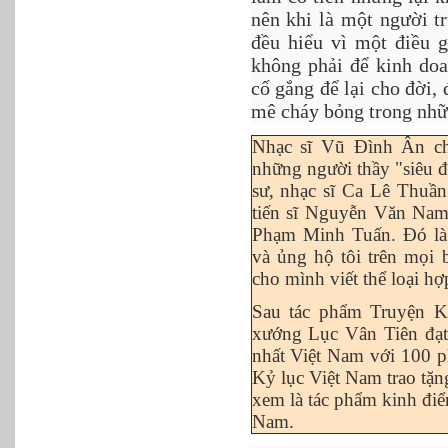
nên khi là một người tr
đều hiểu vì một điều g
không phải để kinh doa
cố gắng để lại cho đời,
mê cháy bỏng trong nhữ
Nhạc sĩ Vũ Đình Ân ch
những người thầy "siêu 
sư, nhạc sĩ Ca Lê Thuần;
tiến sĩ Nguyễn Văn Nam;
Phạm Minh Tuấn. Đó là
và ủng hộ tôi trên mọi 
cho mình viết thể loại h
Sau tác phẩm Truyện K
xướng Lục Vân Tiên đạt
nhất Việt Nam với 100 p
Kỷ lục Việt Nam trao tặ
xem là tác phẩm kinh điể
Nam.