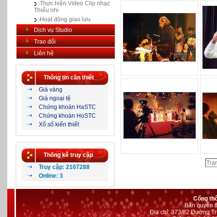
Thực hiện Video Clip nhạc
Thiếu nhi
Hoạt động giao lưu
Dịch vụ Studio
Trao đổi
Liên hệ
Thông tin cần thiết
Giá vàng
Giá ngoại tệ
Chứng khoán HaSTC
Chứng khoán HoSTC
Xổ số kiến thiết
Thống kê truy cập
Tra
Truy cập: 2107288
Online: 3
Cổng th
Bản quyền t
Địa chỉ: 373/82 Đường Tr