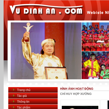
HÌNH ẢNH HOẠT ĐỘNG
Trang chủ
CHỈ HUY HỢP XƯỚNG
Tác giả
Thông tin
Tác phẩm