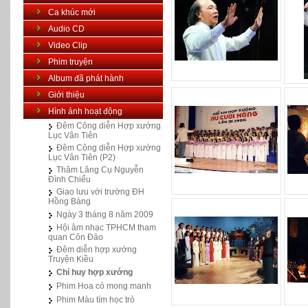
Ca khúc mới
Audio CD
Video Clip
Phim truyện
Album đã phát hành
Giới thiệu
Hình ảnh hoạt động
Đêm Công diễn Hợp xướng
Lục Vân Tiên
Đêm Công diễn Hợp xướng
Lục Vân Tiên (P2)
Thăm Lăng Cụ Nguyễn
Đình Chiểu
Giao lưu với trường ĐH
Hồng Bàng
Ngày 3 tháng 8 năm 2009
Hội âm nhạc TPHCM tham
quan Côn Đảo
Đêm diễn hợp xướng
Truyện Kiều
Chỉ huy hợp xướng
Phim Hoa cỏ mong manh
Phim Màu tím học trò