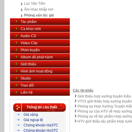
Lục Vân Tiên
Âm nhạc khắp nơi
Phỏng vấn tác giả
Tác phẩm
Ca khúc mới
Audio CD
Video Clip
Phim truyện
Album đã phát hành
Giới thiệu
Hình ảnh hoạt động
Studio
Trao đổi
Các tin khác
Liên hệ
Giới thiệu hợp xướng truyện Kiều
VTV3 giới thiệu hợp xướng truyện
Phóng sự Hợp Xướng Truyện Kiề
Thông tin cần thiết
Phóng sự của HTV về Hợp xướng
Giá vàng
Phóng sự về tác phẩm Hợp xướng 
Giá ngoại tệ
HTV giới thiệu tác phẩm Hợp xướ
Chứng khoán HaSTC
Chứng khoán HoSTC