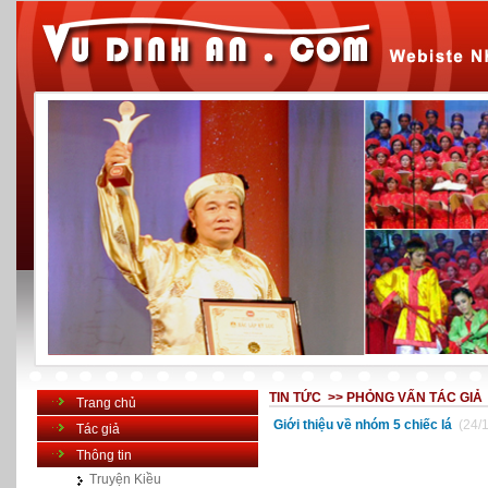
TIN TỨC >>
PHỎNG VẤN TÁC GIẢ
Trang chủ
Giới thiệu về nhóm 5 chiếc lá
(24/
Tác giả
Thông tin
Truyện Kiều