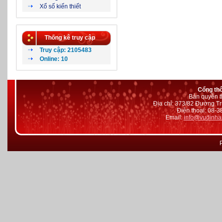
Xổ số kiến thiết
Thống kê truy cập
Truy cập: 2105483
Online: 10
Cổng th
Bản quyền t
Địa chỉ: 373/82 Đường Tr
Điện thoại: 08-
Email:
info@vudinha